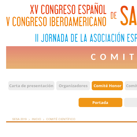
COMIT
Carta de presentación
Organizadores
Comité Honor
Comit
Portada
SESA 2019 >
INICIO >
COMITÉ CIENTÍFICO