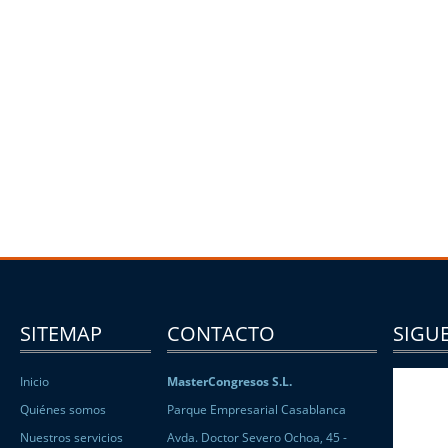
SITEMAP
CONTACTO
SIGUE
Inicio
MasterCongresos S.L.
Quiénes somos
Parque Empresarial Casablanca
Nuestros servicios
Avda. Doctor Severo Ochoa, 45 -