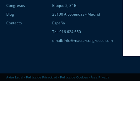
Congresos
Bloque 2, 3º B
Blog
28100 Alcobendas - Madrid
Contacto
España
Tel. 916 624 650
email:
info@mastercongresos.com
Aviso Legal
-
Política de Privacidad
-
Política de Cookies
-
Área Privada