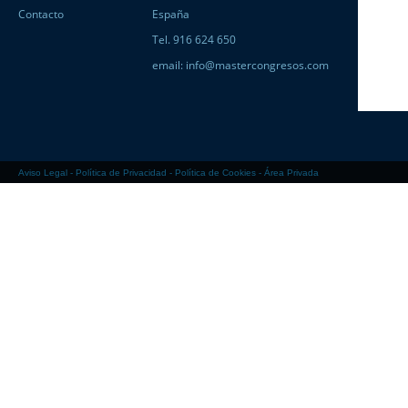
Contacto
España
Tel. 916 624 650
email:
info@mastercongresos.com
Aviso Legal
-
Política de Privacidad
-
Política de Cookies
-
Área Privada