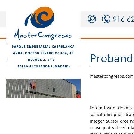
|
|
Inicio
Auxiliar
Probando
Auxiliar
Proband
mastercongresos.com
Lorem ipsum dolor sit 
sollicitudin pharetra
Integer auctor eros 
consequat vel sed dia